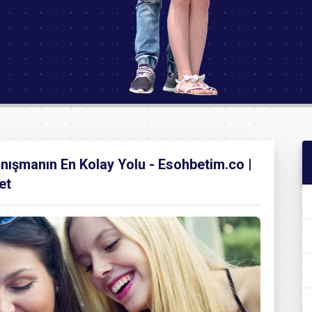
Tanışmanın En Kolay Yolu - Esohbetim.co |
et