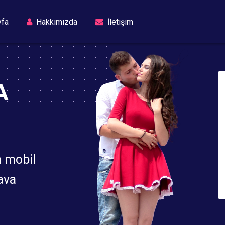
(current)
yfa
Hakkımızda
İletişim
A
n mobil
ava