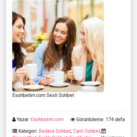
Esohbetim.com Sesli Sohbet
Yazar:
Esohbetim.com
Görüntüleme: 174 defa
Kategori:
Bedava Sohbet
,
Canlı Sohbet
,