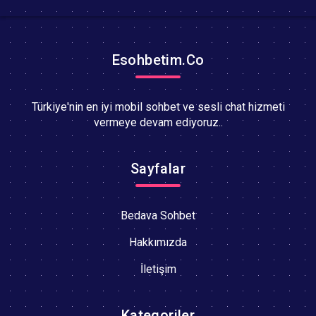
Esohbetim.Co
Türkiye'nin en iyi mobil sohbet ve sesli chat hizmeti
vermeye devam ediyoruz..
Sayfalar
Bedava Sohbet
Hakkımızda
İletişim
Kategoriler