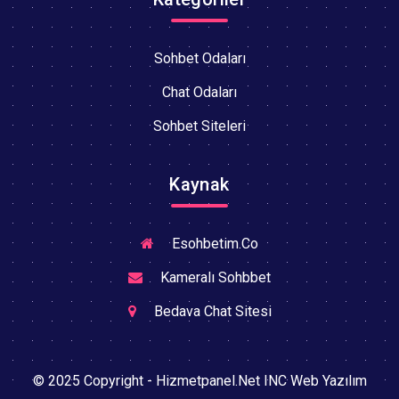
Sohbet Odaları
Chat Odaları
Sohbet Siteleri
Kaynak
Esohbetim.Co
Kameralı Sohbbet
Bedava Chat Sitesi
© 2025 Copyright - Hizmetpanel.Net INC Web Yazılım