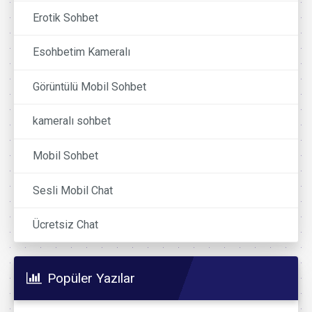
Erotik Sohbet
Esohbetim Kameralı
Görüntülü Mobil Sohbet
kameralı sohbet
Mobil Sohbet
Sesli Mobil Chat
Ücretsiz Chat
Popüler Yazılar