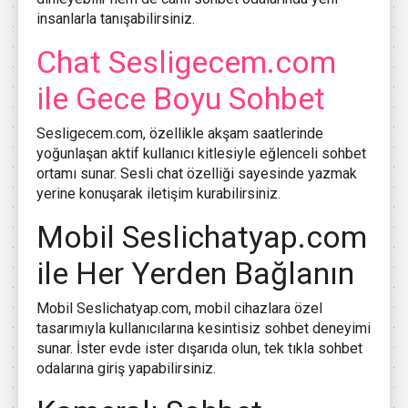
insanlarla tanışabilirsiniz.
Chat Sesligecem.com
ile Gece Boyu Sohbet
Sesligecem.com, özellikle akşam saatlerinde
yoğunlaşan aktif kullanıcı kitlesiyle eğlenceli sohbet
ortamı sunar. Sesli chat özelliği sayesinde yazmak
yerine konuşarak iletişim kurabilirsiniz.
Mobil Seslichatyap.com
ile Her Yerden Bağlanın
Mobil Seslichatyap.com, mobil cihazlara özel
tasarımıyla kullanıcılarına kesintisiz sohbet deneyimi
sunar. İster evde ister dışarıda olun, tek tıkla sohbet
odalarına giriş yapabilirsiniz.