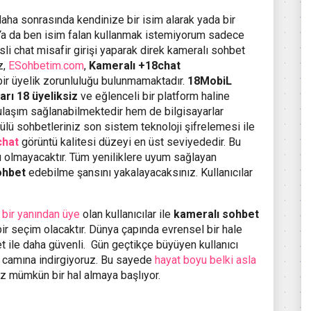
daha sonrasında kendinize bir isim alarak yada bir
. Ya da ben isim falan kullanmak istemiyorum sadece
li chat misafir girişi yaparak direk kameralı sohbet
z,
ESohbetim.com
,
Kameralı +18chat
bir üyelik zorunluluğu bulunmamaktadır.
18MobiL
rı 18 üyeliksiz
ve eğlenceli bir platform haline
ulaşım sağlanabilmektedir hem de bilgisayarlar
lü sohbetleriniz son sistem teknoloji şifrelemesi ile
chat
görüntü kalitesi düzeyi en üst seviyededir. Bu
u olmayacaktır. Tüm yeniliklere uyum sağlayan
ohbet
edebilme şansını yakalayacaksınız. Kullanıcılar
 bir yanından üye
olan kullanıcılar ile
kameralı sohbet
i bir seçim olacaktır. Dünya çapında evrensel bir hale
 ile daha güvenli. Gün geçtikçe büyüyen kullanıcı
az camına indirgiyoruz. Bu sayede
hayat boyu belki asla
z mümkün bir hal almaya başlıyor.