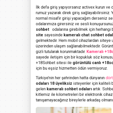
İlk defa giriş yapıyorsanız activex kurun ve 
rumuz yazarak direk giriş sağlayabilirsiniz
normal misafir girişi yapacağım derseniz ses
odalarımıza girersiniz ve sesli konuşursunu
sohbet
odalarına girebilmek için herhangi 
site
sayesinde
kameralı chat sohbet odala
gelmektedir. Hem mobil cihazlardan siteye 
üzerinden ulaşım sağlanabilmektedir. Görüntü
gizli tutularak korunmaktadır.
Kameralı +18
sayede iletişim için bir kopukluk söz konus
+18Sohbet sitesi ile
görüntülü canlı +18s
için bu eşsiz hizmetten ödün vermiyoruz.
Türkiye’nin her şehrinden hatta dünyanın
dört
odaları 18 üyeliksiz
isteyenler için kalitel
gelen
kameralı sohbet odaları
artık Sohbet
kitlemiz ile kilometreleri bir elektronik cih
tanışamayacağınız bireylerle arkadaş olmanı