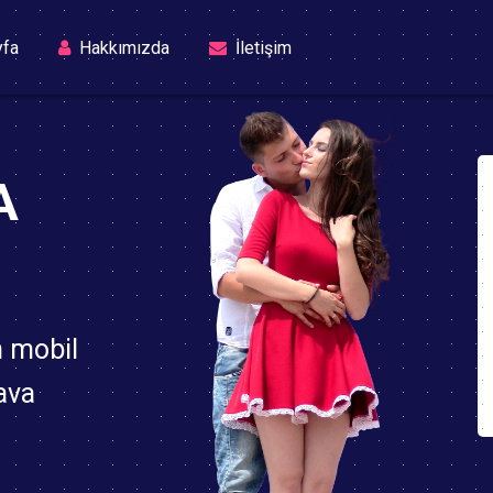
(current)
yfa
Hakkımızda
İletişim
A
n mobil
ava